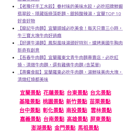
【老豫仔手工水餃】眷村味的美味水餃，必吃招牌鮮蝦
翡翠餃、隱藏版綠藻乾麵、餛飩酸辣湯，宜蘭TOP 10
好食好物
【龍記牛肉麵】宜蘭頭城必吃美食！每天只賣三小時，
牛三寶大塊牛肉好過癮
【好運牛湯麵】鳳梨風味湯頭好特別，爐烤美國牛胸肉
新奇有創意
【吾春牛肉麵】宜蘭羅東文青牛肉麵專賣店，必吃紅
燒、清燉牛肉麵，還有雞佛牛肉麵 (含菜單)
【燾麘食館】宜蘭羅東必吃牛肉麵，湯鮮味美肉大塊，
清燉紅燒都美味
宜蘭景點
花蓮景點
台東景點
台北景點
基隆景點
桃園景點
新竹景點
苗栗景點
台中景點
彰化景點
南投景點
雲林景點
嘉義景點
台南景點
高雄景點
屏東景點
澎湖景點
金門景點
馬祖景點