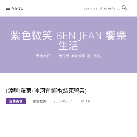
Skip
MENU
to
content
紫色微笑 BEN JEAN 饗樂
生活
深度旅行•一日遊行程•美食推薦•親子景點
[涼啊]羅東+冰河宜蘭冰(結束營業)
宜蘭美食
紫色微笑
2005-05-01
16