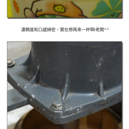
濃稠度和口感綿密，實在想再來一杯啊!老闆^^