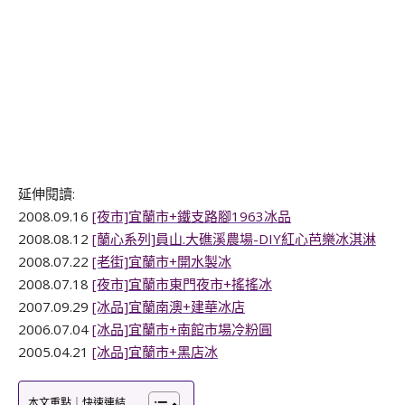
延伸閱讀:
2008.09.16
[夜市]宜蘭市+鐵支路腳1963冰品
2008.08.12
[蘭心系列]員山.大礁溪農場-DIY紅心芭樂冰淇淋
2008.07.22
[老街]宜蘭市+開水製冰
2008.07.18
[夜市]宜蘭市東門夜市+搖搖冰
2007.09.29
[冰品]宜蘭南澳+建華冰店
2006.07.04
[冰品]宜蘭市+南館市場冷粉圓
2005.04.21
[冰品]宜蘭市+黑店冰
本文重點｜快速連結