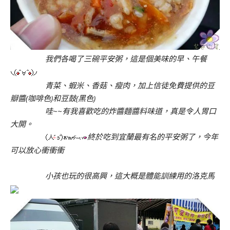
我們各喝了三碗平安粥，這是個美味的早、午餐
青菜、蝦米、香菇、瘦肉，加上信徒免費提供的豆
瓣醬(咖啡色)和豆鼓(黑色)
哇~~有我喜歡吃的炸醬麵醬料味道，真是令人胃口
大開。
終於吃到宜蘭最有名的平安粥了，今年
可以放心衝衝衝
小孩也玩的很高興，這大概是體能訓練用的洛克馬