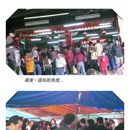
厲害，還有跑馬燈….