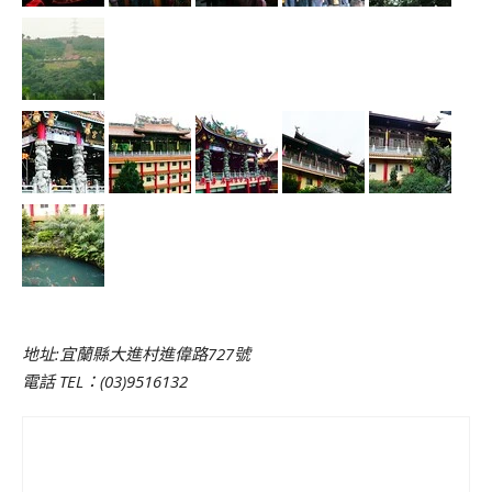
地址:宜蘭縣大進村進偉路727號
電話 TEL：(03)9516132