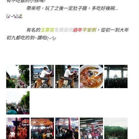
有不吃飯的小孩嗎?
帶來吧，玩了之後一定肚子餓，多吃好幾碗…
有名的
玉尊宮
免費提供
過年
平安粥
，從初一到大年
初九都吃的到~讚啦