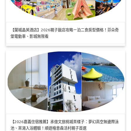
【蘭城晶英酒店】2026親子飯店攻略ㄧ泊二食房型價格！芬朵奇
堡電動車、影城無限看
【2026嘉義住宿推薦】承億文旅桃城茶樣子：夢幻高空無邊際泳
池、茶湯入浴體驗！順遊檜意森活村親子首選