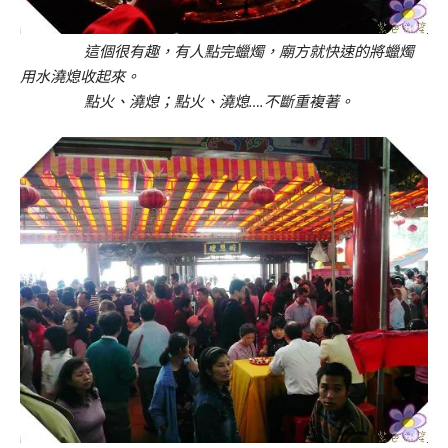
這個很有趣，有人點完蠟燭，廟方就快速的將蠟燭
用水澆熄收起來。
點火、澆熄；點火、澆熄….不斷重複著。