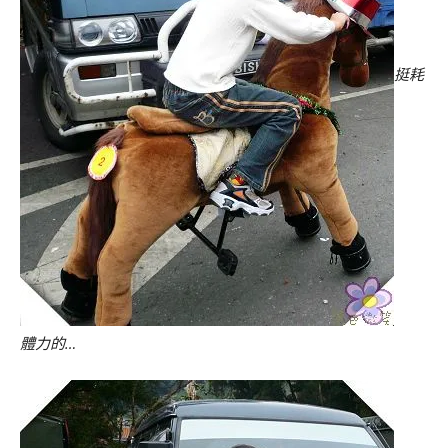
挺耗
體力的…