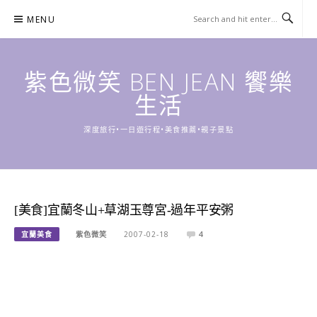
Skip
MENU
to
content
紫色微笑 BEN JEAN 饗樂
生活
深度旅行•一日遊行程•美食推薦•親子景點
[美食]宜蘭冬山+草湖玉尊宮-過年平安粥
宜蘭美食
紫色微笑
2007-02-18
4