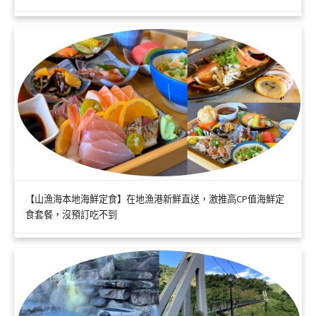
【山漁海本地海鮮定食】在地漁港新鮮直送，激推高CP值海鮮定
食套餐，沒預訂吃不到