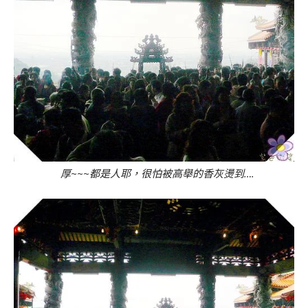
厚~~~都是人耶，很怕被高舉的香灰燙到….