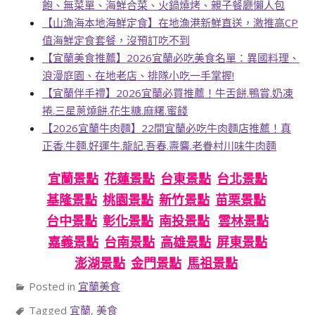
飽、無菜單、海鮮合菜、火鍋燒烤、親子餐廳懶人包
【山漁海本地海鮮定食】在地漁港新鮮直送，激推高CP
值海鮮定食套餐，沒預訂吃不到
【宜蘭美食推薦】2026宜蘭必吃美食名單：異國料理、
浪漫庭園、在地老店、排隊小吃一手掌握!
【宜蘭伴手禮】2026宜蘭必買推薦！牛舌餅.鴨賞.奶凍
捲.三星蔥燒餅.花生糖.麻糬.蜜餞
【2026宜蘭牛肉麵】22間宜蘭必吃牛肉麵店推薦！真
正香.牛麵.好運牛.龍記.吾春.燾麘.老眷村川味牛肉麵
宜蘭景點
花蓮景點
台東景點
台北景點
基隆景點
桃園景點
新竹景點
苗栗景點
台中景點
彰化景點
南投景點
雲林景點
嘉義景點
台南景點
高雄景點
屏東景點
澎湖景點
金門景點
馬祖景點
Posted in
宜蘭美食
Tagged
宜蘭
,
美食