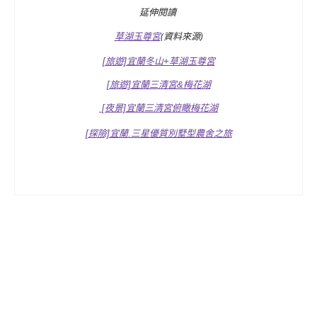
延伸閱讀
草湖玉尊宮
(資料來源)
[旅遊]宜蘭冬山+草湖玉尊宮
[旅遊]宜蘭三清宮&梅花湖
[夜景]宜蘭三清宮俯瞰梅花湖
[探險]宜蘭.三星優質別墅型農舍之旅