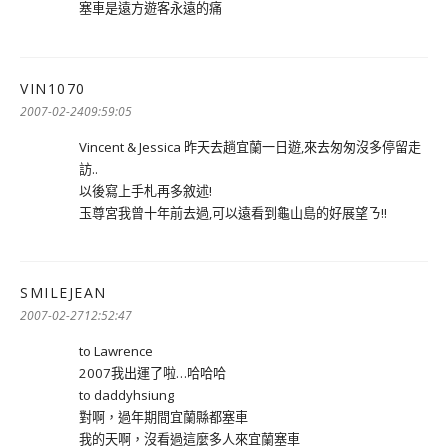
塞車是遠方遊客永遠的痛
VIN1070
表
示:
2007-02-2409:59:05
Vincent & Jessica 昨天去趟宜蘭一日遊,來去匆匆沒多停留走
訪..
以後寫上手札再多敘述!
玉尊宮我曾十年前去過,可以遠看到龜山島的好展望ㄋ!!
SMILEJEAN
表
示:
2007-02-2712:52:47
to Lawrence
2007我出運了啦…哈哈哈
to daddyhsiung
對啊，過年期間宜蘭縣都塞車
我的天啊，沒看過這麼多人來宜蘭塞車