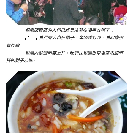
餐廳販賣區的人們已經是站著在喝平安粥了…
看見有人自備鍋子、塑膠袋打包，看起來很
有經驗…
餐廳內整個熱度上升，我們往餐廳提車場空地臨時
搭的棚子前進。