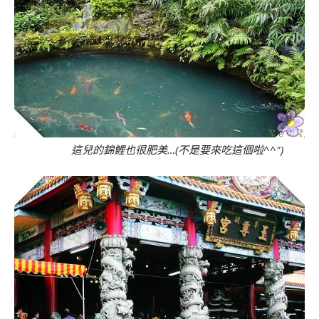
這兒的錦鯉也很肥美…(不是要來吃這個啦^^")