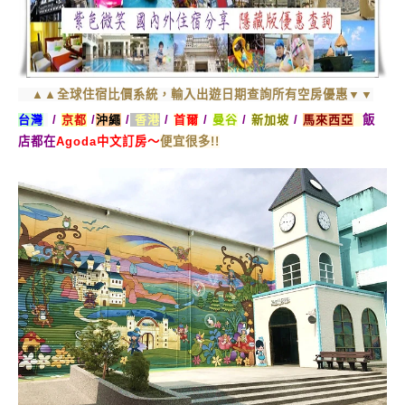
▲▲全球住宿比價系統，輸入出遊日期查詢所有空房優惠▼▼
台灣
/
京都
/
沖繩
/
香港
/
首爾
/
曼谷
/
新加坡
/
馬來西亞
飯
店都在
Agoda中文訂房～
便宜很多!!