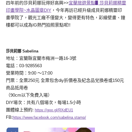
四年前的莎貝莉娜玩得好高興>>
宜蘭旅遊景點▋莎貝莉娜精靈
印畫學院~水晶圖章DIY
，今年再訪已經升級成貝莉娜精靈印
畫學院了，觀光工廠不僅變大，變得更有特色，彩繪壁畫、鐘
樓都可以成為IG熱門拍照景點呢!!
莎貝莉娜 Sabelina
地址：宜蘭縣宜蘭巿梅洲一路16-3號
電話：03-9285563
營業時間：9:00 ～17:00
門票：全票250元 全票包含diy折價卷及紀念品兌換卷或150元
商品抵用卷
（90cm以下免費入場）
DIY場次：共有八個場次，每場1.5小時
團體線上預約:
https://goo.gl/RXdEU1
FB:
https://www.facebook.com/sabelina.stamp/