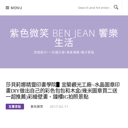
Skip
MENU
to
content
紫色微笑 BEN JEAN 饗樂
生活
深度旅行•一日遊行程•美食推薦•親子景點
莎貝莉娜精靈印畫學院▋宜蘭觀光工廠~水晶圖章印
畫DIY做出自己的彩色包包和木盒(幾米圖章買二送
一超推薦)彩繪壁畫、鐘樓IG拍照景點
宜蘭景點
紫色微笑
2017-02-11