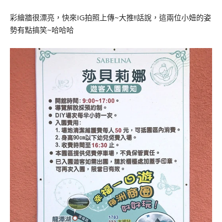
彩繪牆很漂亮，快來IG拍照上傳~大推!!話說，這兩位小妞的姿
勢有點搞笑~哈哈哈