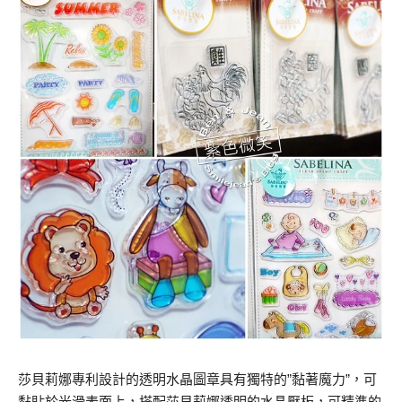
莎貝莉娜專利設計的透明水晶圖章具有獨特的”黏著魔力”，可
黏貼於光滑表面上，搭配莎貝莉娜透明的水晶壓板，可精準的