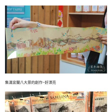
集滿宜蘭八大景的創作~好漂亮