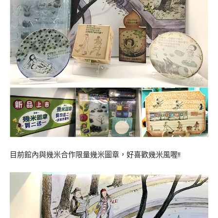
目前館內與幾米合作限量幾米圖章，好喜歡幾米風喔!!