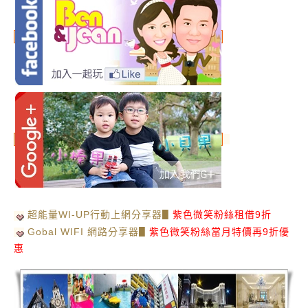
超能量WI-UP行動上網分享器▋
紫色微笑粉絲租借9折
Gobal WIFI 網路分享器▋
紫色微笑粉絲當月特價再9折優
惠