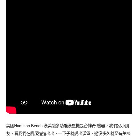
美國Hamilton Beach 漢美馳多功能漢堡機是台神奇 機器，我們家小朋
友，看我們在廚房進進出出，一下子就變出漢堡，過沒多久就又有美味