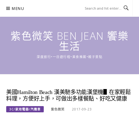
Skip
MENU
to
content
紫色微笑 BEN JEAN 饗樂
生活
深度旅行•一日遊行程•美食推薦•親子景點
美國Hamilton Beach 漢美馳多功能漢堡機▋在家輕鬆
料理，方便好上手，可做出多樣餐點、好吃又健康
3C/家用電器/汽機車
紫色微笑
2017-09-23