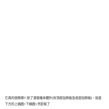
它真的很簡單!! 除了漢堡機本體外(有頂部加熱板及底部加熱板)，就是
下方的上鍋圈+下鍋圈+烹飪板了