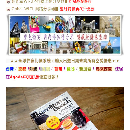
超能量WI-UP行動上網分享器▋
粉絲租借9折
Gobal WIFI 網路分享器▋
當月特價再9折優惠
▲▲全球住宿比價系統，輸入出遊日期查詢所有空房優惠▼▼
台灣
/
京都
/
沖繩
/
香港
/
首爾
/
曼谷
/
新加坡
/
馬來西亞
住宿
在
Agoda中文訂房
便宜很多!!