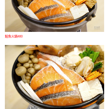
鮭魚火鍋480