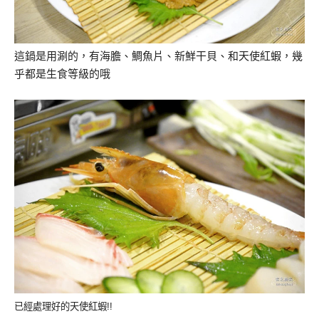
這鍋是用涮的，有海膽、鯛魚片、新鮮干貝、和天使紅蝦，幾
乎都是生食等級的哦
已經處理好的天使紅蝦!!