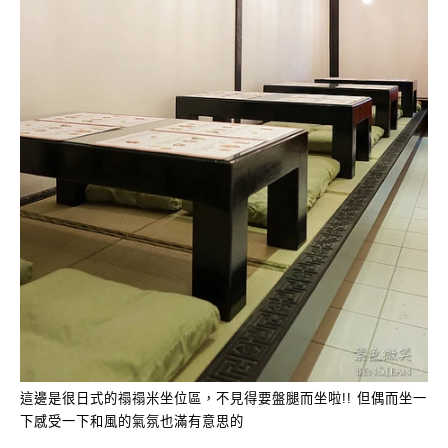
這邊是很日式的禢禢米坐位區，不見得要盤腿而坐啦!! 但偶而坐一
下感受一下和風的氣氛也滿有意思的