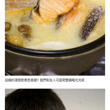
這鍋的湯頭愈煮愈香甜!! 我們和友人可是把整鍋喝光光呢