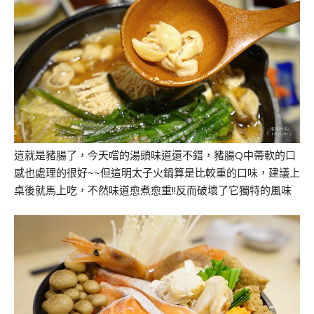
這就是豬腸了，今天嚐的湯頭味道還不錯，豬腸Q中帶軟的口
感也處理的很好~~但這明太子火鍋算是比較重的口味，建議上
桌後就馬上吃，不然味道愈煮愈重!!反而破壞了它獨特的風味