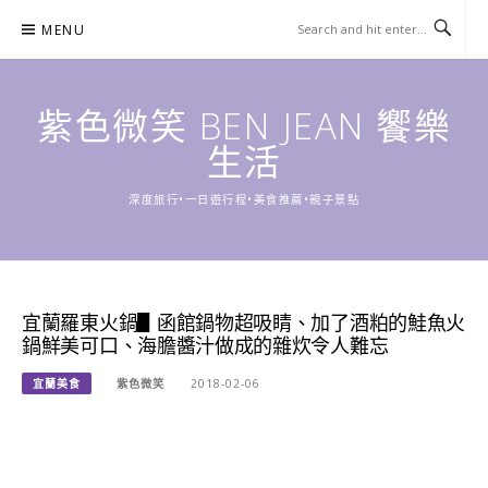
Skip
MENU
to
content
紫色微笑 BEN JEAN 饗樂
生活
深度旅行•一日遊行程•美食推薦•親子景點
宜蘭羅東火鍋▋函館鍋物超吸睛、加了酒粕的鮭魚火
鍋鮮美可口、海膽醬汁做成的雜炊令人難忘
宜蘭美食
紫色微笑
2018-02-06