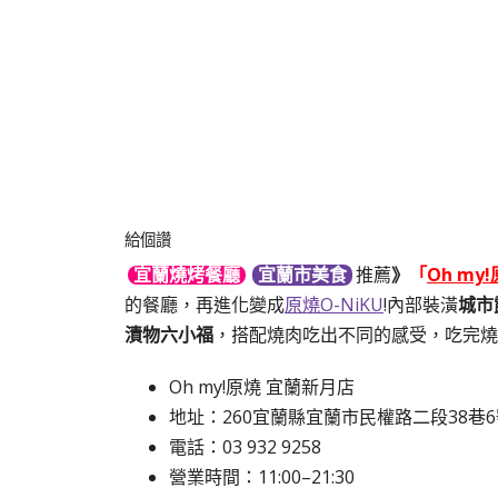
給個讚
推薦
》
「
Oh my
宜蘭燒烤餐廳
宜蘭市美食
的餐廳，再進化變成
原燒O-NiKU
!
內部裝潢
城市
漬物六小福
，搭配燒肉吃出不同的感受，
吃完燒
Oh my!原燒 宜蘭新月店
地址：260宜蘭縣宜蘭市民權路二段38巷6
電話：
03 932 9258
營業時間：11:00–21:30