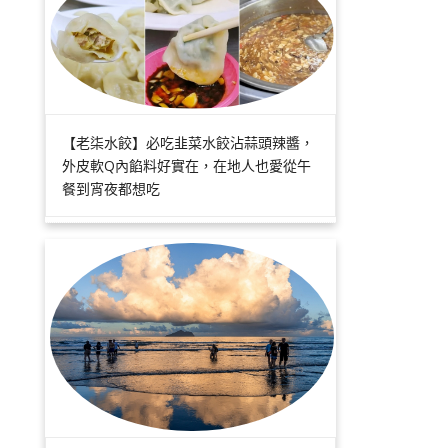
【老柒水餃】必吃韭菜水餃沾蒜頭辣醬，
外皮軟Q內餡料好實在，在地人也愛從午
餐到宵夜都想吃