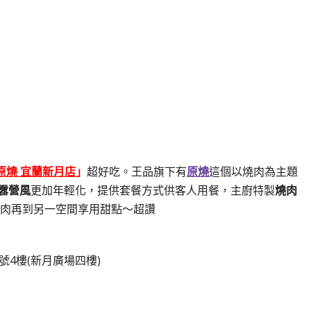
!原燒 宜蘭新月店
」
超好吃。王品旗下有
原燒
這個以燒肉為主題
露營風
更加年輕化，提供套餐方式供客人用餐，主廚特製
燒肉
肉再到另一空間享用甜點～超讚
號4樓(新月廣場四樓)