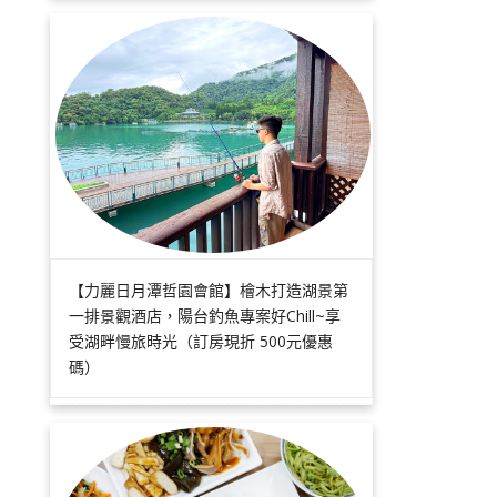
【力麗日月潭哲園會館】檜木打造湖景第
一排景觀酒店，陽台釣魚專案好Chill~享
受湖畔慢旅時光（訂房現折 500元優惠
碼）