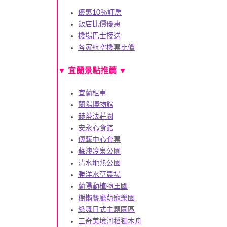
優惠10％訂房
飯店比價優惠
機場巴士接送
各家航空機票比價
▼
宜蘭景點推薦
▼
宜蘭租車
蘭陽博物館
赫蒂法莊園
安永心食館
傳藝中心套票
蘇澳冷泉公園
清水地熱公園
勝洋水草農場
蘭陽動植物王國
樹懶餐廳萌寵樂園
綠舞日式主題園區
三奇美境河稻獨木舟