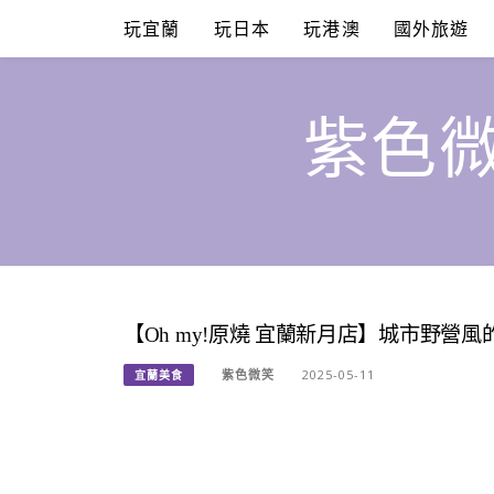
Skip
玩宜蘭
玩日本
玩港澳
國外旅遊
to
content
紫色微
【Oh my!原燒 宜蘭新月店】城市野
紫色微笑
2025-05-11
宜蘭美食