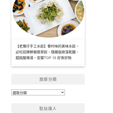
【老豫仔手工水餃】眷村味的美味水餃，
必吃招牌鮮蝦翡翠餃、隱藏版綠藻乾麵、
餛飩酸辣湯，宜蘭TOP 10 好食好物
旅遊分類
旅
遊
分
駐站達人
類