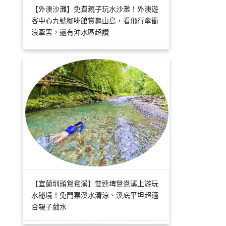
【外澳沙灘】免費親子玩水沙灘！外澳遊
客中心九號咖啡館賞龜山島，看飛行傘衝
浪牽罟，還有沖水區超讚
【宜蘭圳頭鴛鴦溪】雙連埤鴛鴦溪上游玩
水秘境！免門票溪水清涼、溪底平坦超適
合親子戲水