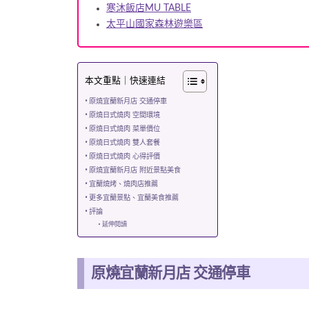
寒沐飯店MU TABLE
太平山國家森林遊樂區
本文重點｜快速連結
原燒宜蘭新月店 交通停車
原燒日式燒肉 空間環境
原燒日式燒肉 菜單價位
原燒日式燒肉 雙人套餐
原燒日式燒肉 心得評價
原燒宜蘭新月店 附近景點美食
宜蘭燒烤、燒肉店推薦
更多宜蘭景點、宜蘭美食推薦
評論
延伸閱讀
原燒宜蘭新月店 交通停車