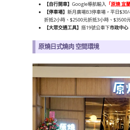
【自行開車】
Google導航輸入
「
原燒 宜
【停車場】
新月廣場B3停車場，平日$30/
折抵2小時、$2500元折抵3小時、$3500
【大眾交通工具】
搭19號公車下
市政中心
原燒日式燒肉 空間環境