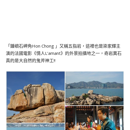
「鍾嶼石岬角Hon Chong 」又稱五指岩，這裡也是梁家輝主
演的法國電影《情人L’amant》的外景拍攝地之一，奇岩異石
真的是大自然的鬼斧神工!!