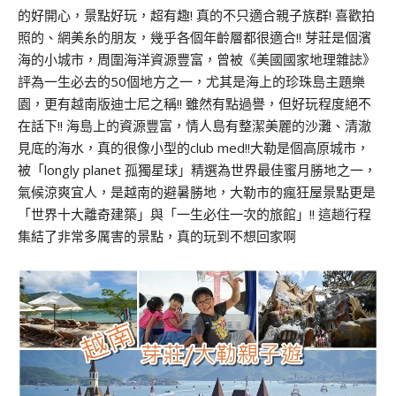
的好開心，景點好玩，超有趣! 真的不只適合親子族群! 喜歡拍
照的、網美糸的朋友，幾乎各個年齡層都很適合!! 芽莊是個濱
海的小城市，周圍海洋資源豐富，曾被《美國國家地理雜誌》
評為一生必去的50個地方之一，尤其是海上的珍珠島主題樂
園，更有越南版迪士尼之稱!! 雖然有點過譽，但好玩程度絕不
在話下!! 海島上的資源豐富，情人島有整潔美麗的沙灘、清澈
見底的海水，真的很像小型的club med!!大勒是個高原城市，
被「longly planet 孤獨星球」精選為世界最佳蜜月勝地之一，
氣候涼爽宜人，是越南的避暑勝地，大勒市的瘋狂屋景點更是
「世界十大離奇建築」與「一生必住一次的旅館」!! 這趟行程
集結了非常多厲害的景點，真的玩到不想回家啊