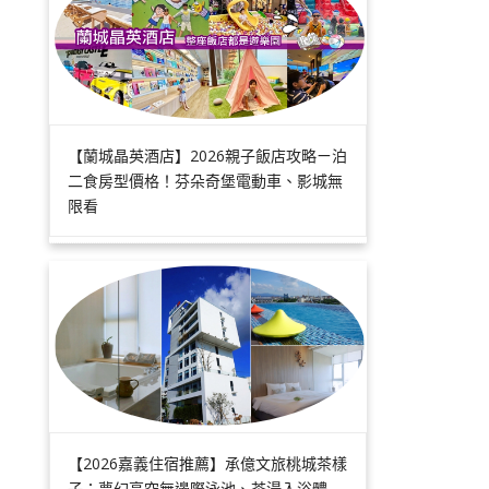
【蘭城晶英酒店】2026親子飯店攻略ㄧ泊
二食房型價格！芬朵奇堡電動車、影城無
限看
【2026嘉義住宿推薦】承億文旅桃城茶樣
子：夢幻高空無邊際泳池、茶湯入浴體