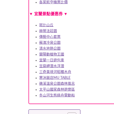
各家航空機票比價
▼
宜蘭景點優惠券
▼
斑比山丘
赫蒂法莊園
傳藝中心套票
蘇澳冷泉公園
清水地熱公園
蘭陽動植物王國
宜蘭一日遊包車
豆腐岬潛水浮潛
三奇美境河稻獨木舟
寒沐飯店MU TABLE
礁溪溫泉公園森林風呂
太平山國家森林遊樂區
冬山河生態綠舟電動船