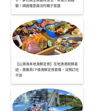
驗！順遊檜意森活村親子首選
【山漁海本地海鮮定食】在地漁港新鮮直
送，激推高CP值海鮮定食套餐，沒預訂吃
不到