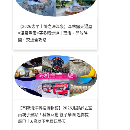
【2026太平山鳩之澤溫泉】森林露天湯屋
×溫泉煮蛋×芬多精步道｜票價、開放時
間、交通全攻略
【基隆海洋科技博物館】2026北部必去室
內親子景點！科技互動.親子樂園.迷你雙
層巴士.6歲以下免費玩整天