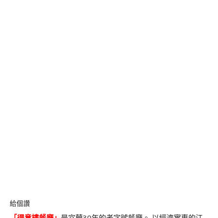
給個讚
「
得意樓餐廳
」
是宜蘭
30年的老字號餐廳。
以經濟實惠的
江