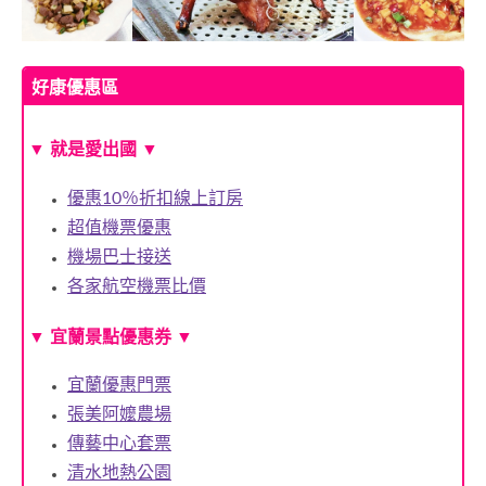
好康優惠區
▼ 就是愛出國 ▼
優惠10％折扣線上訂房
超值機票優惠
機場巴士接送
各家航空機票比價
▼
宜蘭景點優惠券
▼
宜蘭優惠門票
張美阿嬤農場
傳藝中心套票
清水地熱公園