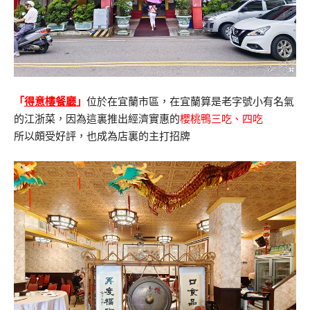
「
得意樓餐廳
」
位於在宜蘭市區，在宜蘭算是老字號小有名氣
的江浙菜，因為這裏推出經濟實惠的
櫻桃鴨三吃、四吃
所以頗受好評，也成為店裏的主打招牌