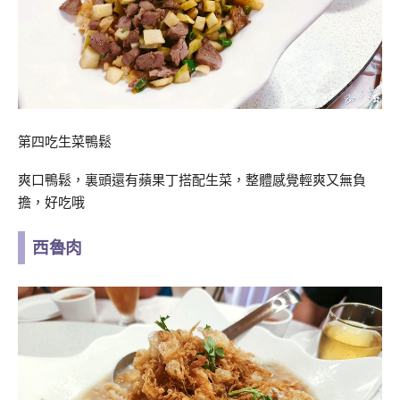
第四吃生菜鴨鬆
爽口鴨鬆，裏頭還有蘋果丁搭配生菜，整體感覺輕爽又無負
擔，好吃哦
西魯肉