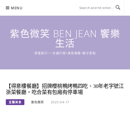
Skip
MENU
to
content
紫色微笑 BEN JEAN 饗樂
生活
深度旅行•一日遊行程•美食推薦•親子景點
【得意樓餐廳】招牌櫻桃鴨烤鴨四吃、30年老字號江
浙菜餐廳，吃合菜有包廂有停車場
宜蘭美食
紫色微笑
2025-04-17