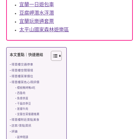
宜蘭一日遊包車
豆腐岬潛水浮潛
宜蘭玩樂通套票
太平山國家森林遊樂區
本文重點｜快速連結
得意樓交通停車
得意樓空間環境
得意樓菜單價位
得意樓菜色心得評價
櫻桃鴨烤鴨4吃
西魯肉
魚香烘蛋
干扁四季豆
蔥爆牛肉
宜蘭合菜餐廳推薦
得意樓附近景點美食
店家/景點資訊
評論
延伸閱讀