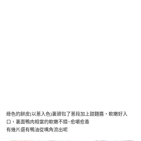
綠色的餅皮(以蔥入色)裏頭包了蔥段加上甜麵醬，軟嫩好入
口，裏面鴨肉相當的軟嫩不錯~愈嚼愈香
有幾片還有鴨油從嘴角流出呢