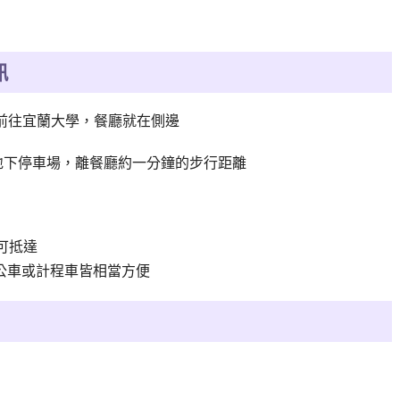
訊
前往
宜蘭大學，餐廳就在側邊
地下停車場，離餐廳約一分鐘的步行距離
可抵達
公車或計程車皆相當方便