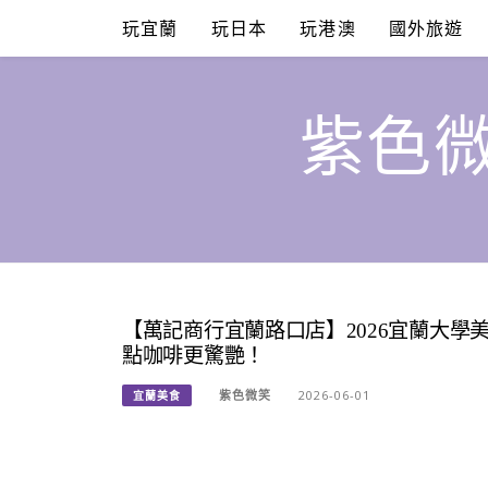
Skip
玩宜蘭
玩日本
玩港澳
國外旅遊
to
content
紫色微
【萬記商行宜蘭路口店】2026宜蘭大學
點咖啡更驚艷！
紫色微笑
2026-06-01
宜蘭美食