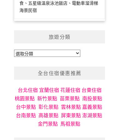
食、五星級溫泉泳池飯店、電動車溜滑梯
海景民宿
旅遊分類
旅
遊
分
全台住宿優惠推薦
類
台北住宿
宜蘭住宿
花蓮住宿
台東住宿
桃園景點
新竹景點
苗栗景點
南投景點
台中景點
彰化景點
雲林景點
嘉義景點
台南景點
高雄景點
屏東景點
澎湖景點
金門景點
馬祖景點