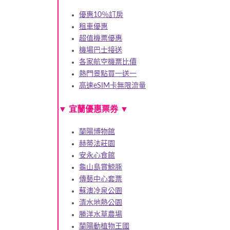
優惠10％訂房
租車優惠
超值機票優惠
機場巴士接送
各家航空機票比價
熱門景點買一送一
高速eSIM卡無限流量
▼
宜蘭優惠票券
▼
蘭陽博物館
赫蒂法莊園
安永心食館
龜山島賞鯨豚
傳藝中心套票
蘇澳冷泉公園
清水地熱公園
勝洋水草農場
蘭陽動植物王國