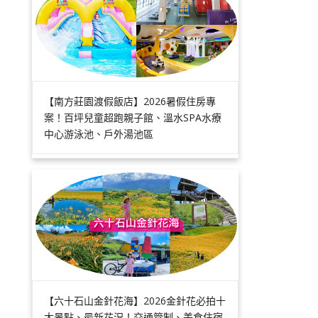
【南方莊園渡假飯店】2026暑假住房專
案！百坪兒童超跑親子館、溫水SPA水療
中心游泳池、戶外湯池區
【六十石山金針花海】2026金針花必拍十
大景點、最新花況！交通管制、美食住宿