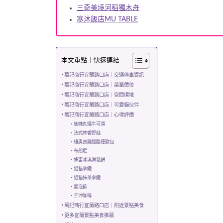
三奇美境河稻獨木舟
寒沐飯店MU TABLE
本文重點｜快速連結
萬記商行宜蘭路口店｜交通停車資訊
萬記商行宜蘭路口店｜菜單價位
萬記商行宜蘭路口店｜空間環境
萬記商行宜蘭路口店｜可愛貓伙伴
萬記商行宜蘭路口店｜心得評價
焦糖炙燒牛可頌
法式蒜香野菇
紐奧良雞腿酸種歐包
布朗尼
蜂蜜冰淇淋鬆餅
貓貓拿鐵
貓貓抹茶拿鐵
氣泡飲
手沖咖啡
萬記商行宜蘭路口店｜附近景點美食
更多宜蘭景點美食推薦