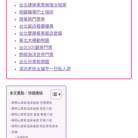
台北捷運車票無限次搭乘
桃園機場巴士接送
限量熱門票券
台北飯店餐廳優惠
台北雙層餐車飯店套餐
臺北木柵動物園
台北101觀景門票
野柳海洋世界門票
台北兒童新樂園
深坑老街＆貓空一日私人遊
本文重點｜快速連結
陽明山家新溫泉會館 空間環境
陽明山家新溫泉會館 房型介紹
陽明山家新溫泉 會館 晚餐介紹
陽明山家新溫泉會館 早餐介紹
陽明山家新溫泉會館 附近景底美食
評論
延伸閱讀