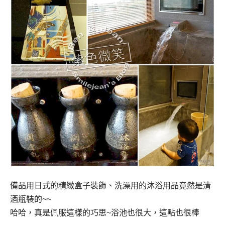
備品用日式的精緻盒子裝飾、洗澡用的沐浴用品竟然是清
酒瓶裝的
~~
哈哈，真是佩服這樣的巧思
~
浴池也很大，這點也很棒