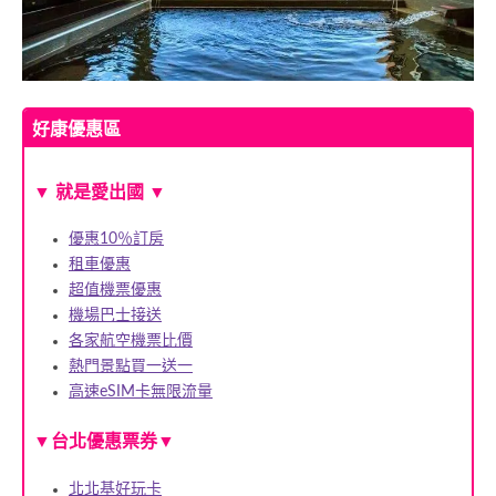
好康優惠區
▼ 就是愛出國 ▼
優惠10％訂房
租車優惠
超值機票優惠
機場巴士接送
各家航空機票比價
熱門景點買一送一
高速eSIM卡無限流量
▼
▼
台北優惠票券
北北基好玩卡