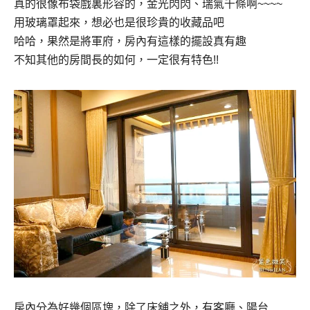
真的很像布袋戲裏形容的，金光閃閃、瑞氣千條啊
~~~~
用玻璃罩起來，想必也是很珍貴的收藏品吧
哈哈，果然是將軍府，房內有這樣的擺設真有趣
不知其他的房間長的如何，一定很有特色
!!
房內分為好幾個區塊，除了床舖之外，有客廳、陽台