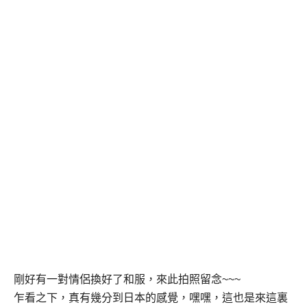
剛好有一對情侶換好了和服，來此拍照留念
~~~
乍看之下，真有幾分到日本的感覺，嘿嘿，這也是來這裏