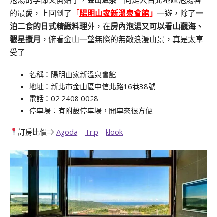
一向是大台北地區泡湯客
金山溫泉
泡湯的季節又開始了，
的最愛，上回到了
「
陽明山家新溫泉會館
」
一遊，除了
一
泊二食的日式精緻料理
外，在
房內泡湯又可以看山觀海、
觀星攬月
，俯看金山一望無際的無敵浪漫山景，真是太享
受了
名稱：陽明山家新溫泉會館
地址：
新北市金山區中信北路16巷38號
電話：02 2408 0028
停車場：有附設停車場，開車來很方便
訂房比價⇒
Agoda
｜
Trip
｜
klook