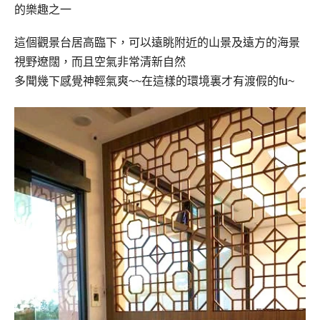
的樂趣之一
這個觀景台居高臨下，可以遠眺附近的山景及遠方的海景
視野遼闊，而且空氣非常清新自然
多聞幾下感覺神輕氣爽
~~
在這樣的環境裏才有渡假的
fu~