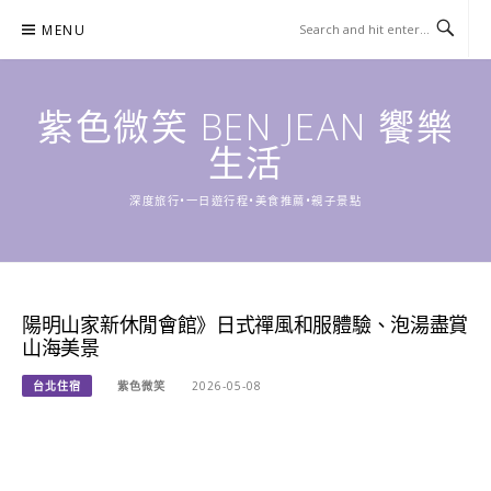
Skip
MENU
to
content
紫色微笑 BEN JEAN 饗樂
生活
深度旅行•一日遊行程•美食推薦•親子景點
陽明山家新休閒會館》日式禪風和服體驗、泡湯盡賞
山海美景
台北住宿
紫色微笑
2026-05-08