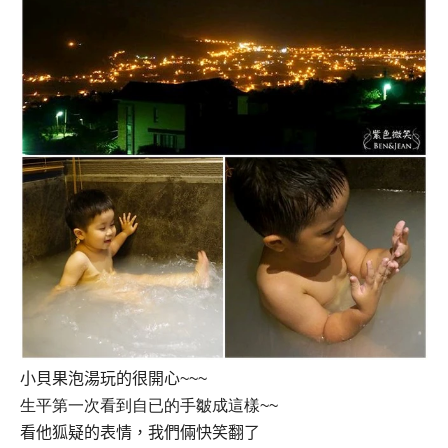
小貝果泡湯玩的很開心
~~~
生平第一次看到自已的手皺成這樣
~~
看他狐疑的表情，我們倆快笑翻了