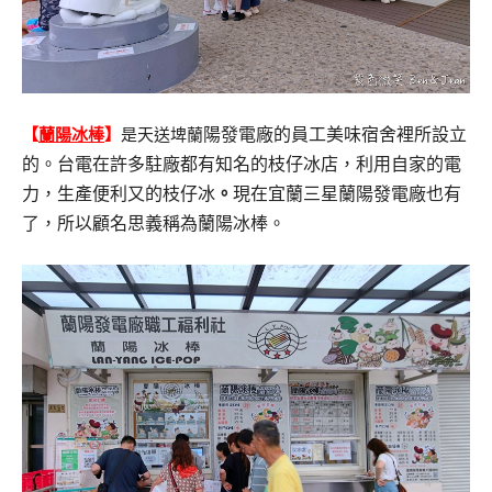
陽發電廠的員工美味宿舍裡所設立
【
蘭陽冰棒
】
是天送埤蘭
的。台電在許多駐廠都有知名的枝仔冰店，利用自家的電
力，生產便利又的
枝仔冰
。
現在宜蘭三星蘭陽發電廠也有
了，所以顧名思義稱為蘭陽冰棒。