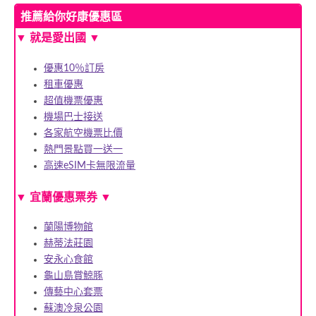
推薦給你好康優惠區
▼ 就是愛出國 ▼
優惠10％訂房
租車優惠
超值機票優惠
機場巴士接送
各家航空機票比價
熱門景點買一送一
高速eSIM卡無限流量
▼
宜蘭優惠票券
▼
蘭陽博物館
赫蒂法莊園
安永心食館
龜山島賞鯨豚
傳藝中心套票
蘇澳冷泉公園