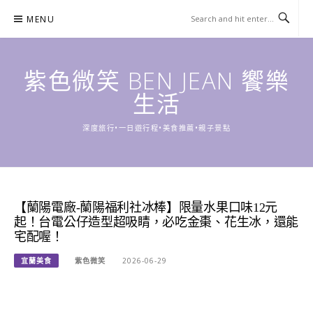
Skip
MENU
to
content
紫色微笑 BEN JEAN 饗樂
生活
深度旅行•一日遊行程•美食推薦•親子景點
【蘭陽電廠-蘭陽福利社冰棒】限量水果口味12元
起！台電公仔造型超吸睛，必吃金棗、花生冰，還能
宅配喔！
宜蘭美食
紫色微笑
2026-06-29