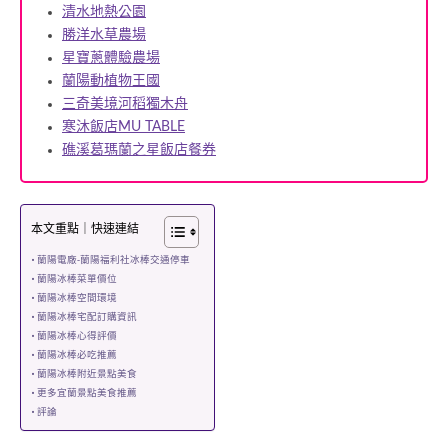
清水地熱公園
勝洋水草農場
星寶蔥體驗農場
蘭陽動植物王國
三奇美境河稻獨木舟
寒沐飯店MU TABLE
礁溪葛瑪蘭之星飯店餐券
本文重點｜快速連結
蘭陽電廠-蘭陽福利社冰棒交通停車
蘭陽冰棒菜單價位
蘭陽冰棒空間環境
蘭陽冰棒宅配訂購資訊
蘭陽冰棒心得評價
蘭陽冰棒必吃推薦
蘭陽冰棒附近景點美食
更多宜蘭景點美食推薦
評論