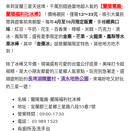
【
蘭陽電廠-
來到宜蘭三星天送埤，千萬別錯過當地超人氣的
蘭陽福利社冰棒
】
！價格親民，僅需
12～33元
，吸引大量民
眾與遊客前來朝聖。
每年
4月至10月限定販賣
，多種
經典口
味
：紅豆、牛奶、花生、百香果、檸檬、米糕、巧克力、清
冰、鳳梨等；還有夏季限定的
金棗、芒果、火龍果、鳳梨等水
果冰棒
，其中「
金棗冰
」卻是蘭陽限定特色，其他地方吃不
到！
除了冰棒又平價，現場還有可愛的台電公仔造景，美味打卡超
吸睛，是大小朋友都愛的三星鄉人氣景點。玩完別急著走，還
長埤湖精靈村
、
清水地熱公園
順遊附近的
，來場好吃又好玩
的三星一遊！
名稱
：蘭陽電廠-蘭陽福利社冰棒
地址：宜蘭郡三星鄉三星路八段55巷7號
營業時間：09:00-17:30
電話： 03 989 1523
有廁所及洗手台