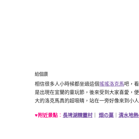
給個讚
相信很多人小時候都坐過這個
搖搖洛克馬
吧，看
是出現在宜蘭的童玩節，後來受到大家喜愛，便
大的洛克馬真的超吸睛，站在一旁好像來到小人
♥附近景點
：
長埤湖精靈村
｜
畑の菓
｜
清水地熱