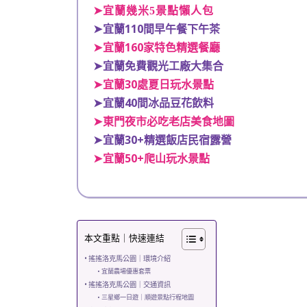
➤宜蘭幾米5景點懶人包
宜蘭110間早午餐下午茶
➤
宜蘭160家特色精選餐廳
➤
宜蘭免費觀光工廠大集合
➤
宜蘭30處夏日玩水景點
➤
宜蘭40間冰品豆花飲料
➤
東門夜市必吃老店美食地圖
➤
宜蘭30+精選飯店民宿露營
➤
宜蘭50+爬山玩水景點
➤
本文重點｜快速連結
搖搖洛克馬公園｜環境介紹
宜蘭農場優惠套票
搖搖洛克馬公園｜交通資訊
三星鄉一日遊｜順遊景點行程地圖