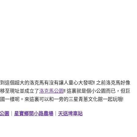
到這個超大的洛克馬有沒有讓人童心大發呢!! 之前洛克馬好像
移至現址並成立了
洛克馬公園
!! 這裏就是個小公園而已，但巨
國一樣呢。來這裏可以和一旁的三星青蔥文化館一起玩哦!
公園
｜
星寶鄉間小路農場
｜
天送埤車站