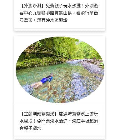
【外澳沙灘】免費親子玩水沙灘！外澳遊
客中心九號咖啡館賞龜山島，看飛行傘衝
浪牽罟，還有沖水區超讚
【宜蘭圳頭鴛鴦溪】雙連埤鴛鴦溪上游玩
水秘境！免門票溪水清涼、溪底平坦超適
合親子戲水