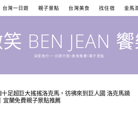
台灣一日遊
親子景點
台灣美食
找住宿
金馬
笑 BEN JEAN 
深度旅行•一日遊行程•美食推薦•親子景點
趣十足超巨大搖搖洛克馬，彷彿來到巨人國 洛克馬蹺
處｜宜蘭免費親子景點推薦