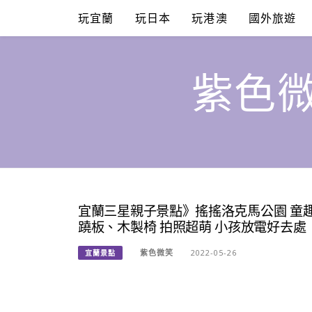
Skip
玩宜蘭
玩日本
玩港澳
國外旅遊
to
content
紫色微
宜蘭三星親子景點》搖搖洛克馬公園 童
蹺板、木製椅 拍照超萌 小孩放電好去
紫色微笑
2022-05-26
宜蘭景點