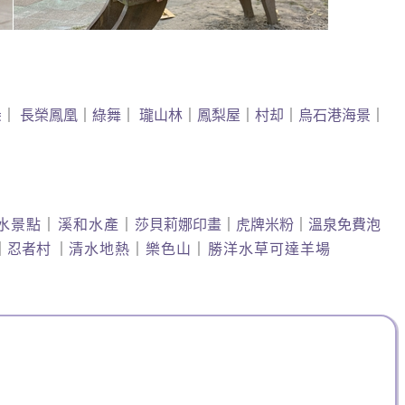
朵
｜
長榮鳳凰
｜
綠舞
｜
瓏山林
｜
鳳梨屋
｜
村却
｜
烏石港海景
｜
水景點
｜
溪和水產
｜
莎貝莉娜印畫
｜
虎牌米粉
｜
溫泉免費泡
｜
忍者村
｜
清水地熱
｜
樂色山
｜
勝洋水草可達羊場