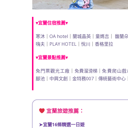
▾宜蘭住宿推薦▾
寒沐
｜
OA hotel
｜
蘭城晶英
｜
童媽吉
｜
馥蘭
嗨夫
｜
PLAY HOTEL
｜
悅川
｜
香格里拉
▾宜蘭景點推薦▾
免門票觀光工廠
｜
免費溜滑梯
｜
免費爬山戲
腳池
｜
中興文創
｜
金特務007
｜
傳統藝術中心
宜蘭旅遊推薦：
宜蘭16條精選
一日遊
➤