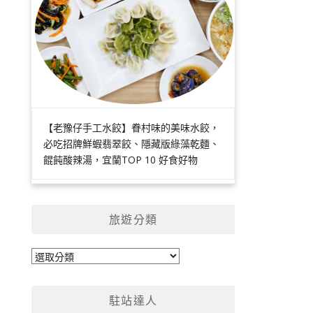
【老豫仔手工水餃】眷村味的美味水餃，
必吃招牌鮮蝦翡翠餃、隱藏版綠藻乾麵、
餛飩酸辣湯，宜蘭TOP 10 好食好物
旅遊分類
旅
遊
分
駐站達人
類