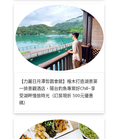
【力麗日月潭哲園會館】檜木打造湖景第
一排景觀酒店，陽台釣魚專案好Chill~享
受湖畔慢旅時光（訂房現折 500元優惠
碼）