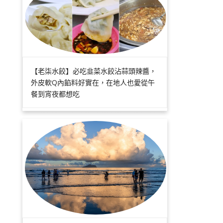
【老柒水餃】必吃韭菜水餃沾蒜頭辣醬，
外皮軟Q內餡料好實在，在地人也愛從午
餐到宵夜都想吃