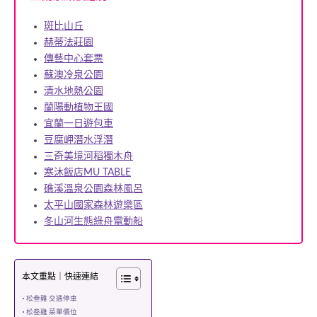
斑比山丘
赫蒂法莊園
傳藝中心套票
蘇澳冷泉公園
清水地熱公園
蘭陽動植物王國
宜蘭一日遊包車
豆腐岬潛水浮潛
三奇美境河稻獨木舟
寒沐飯店MU TABLE
礁溪溫泉公園森林風呂
太平山國家森林遊樂區
冬山河生態綠舟電動船
本文重點｜快速連結
松叁雞 交通停車
松叁雞 菜單價位