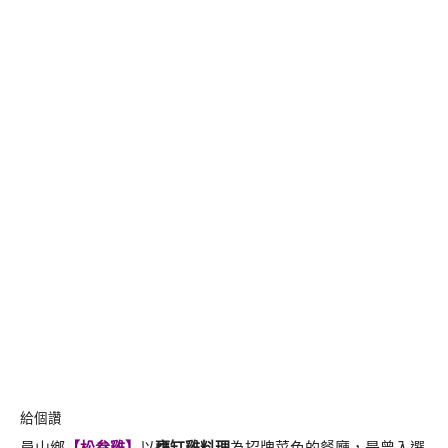
給個讚
員山鄉
【
松叁雞
】
以
甕缸雞料理
為招牌菜色的餐廳，是曾入選