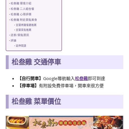
松叁雞 環境介紹
松叁雞 二人組合餐
松叁雞 心得評價
松叁雞 附近景點美食
宜蘭烤雞餐廳推薦
宜蘭景點推薦
店家/景點資訊
評論
延伸閱讀
松叁雞 交通停車
【自行開車】
Google導航輸入
松叁雞
即可到達
【停車場】
有附設免費停車場，開車來很方便
松叁雞 菜單價位