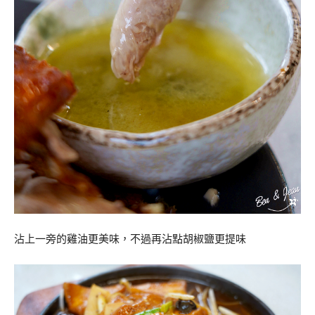
沾上一旁的雞油更美味，不過再沾點胡椒鹽更提味