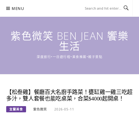
Skip
MENU
to
content
紫色微笑 BEN JEAN 饗樂
生活
深度旅行•一日遊行程•美食推薦•親子景點
【松叁雞】餐廳百大名廚手路菜！甕缸雞一雞三吃超
多汁，雙人套餐也能吃桌菜，合菜$4000起開桌！
宜蘭美食
紫色微笑
2026-05-11