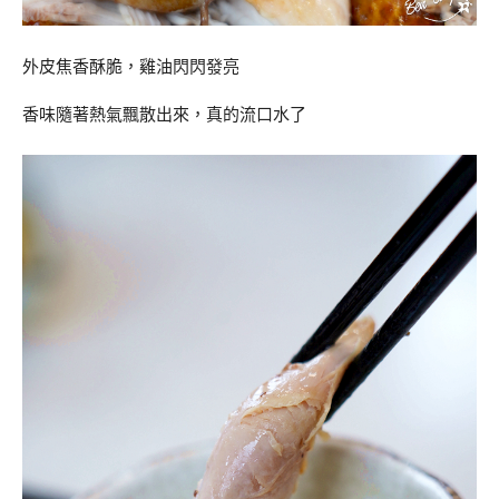
外皮焦香酥脆，雞油閃閃發亮
香味隨著熱氣飄散出來，真的流口水了