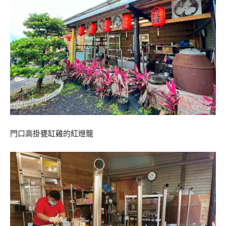
門口高掛甕缸雞的紅燈籠