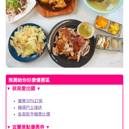
推薦給你好康優惠區
▼ 就是愛出國 ▼
優惠10％訂房
機場巴士接送
各家航空機票比價
▼
宜蘭景點優惠券
▼