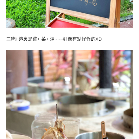
三吃!! 這裏是雞+ 菜+ 湯~~~好像有點怪怪的XD