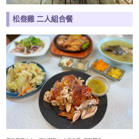
松叁雞 二人組合餐