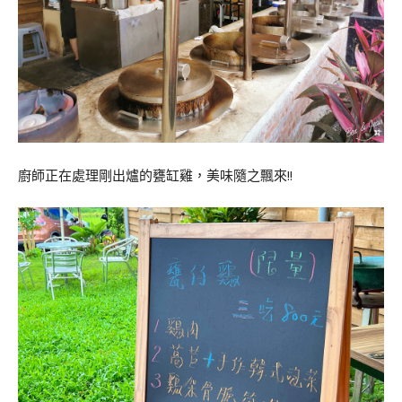
廚師正在處理剛出爐的甕缸雞，美味隨之飄來!!