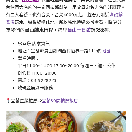
台灣百大名廚的主廚回家鄉創業，用父母命名店名的好料理。
有二人套餐、也有合菜，合菜4000元起，趁著到附近
圳頭鴛
鴦溪
玩水
一遊後經過此地，所以特地繞過來嚐嚐看。
順便分
享我們的
員山戲水行程
，搭配
員山一日遊
玩起來吧
松叁雞 店家資訊
地址：宜蘭縣員山鄉湖西村隘界一路111號
地圖
營業時間：
平日11:00~14:00 17:00~20:00 每週三、週四公休
例假日11:00~20:00
電話：03-9228223
收現金無刷卡服務
宜蘭星級推薦⇒
宜蘭30間精選飯店