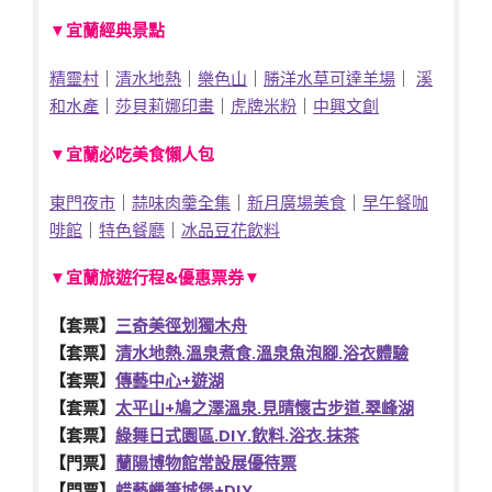
▼宜蘭經典景點
精靈村
｜
清水地熱
｜
樂色山
｜
勝洋水草可達羊場
｜
溪
和水產
｜
莎貝莉娜印畫
｜
虎牌米粉
｜
中興文創
▼宜蘭必吃美食懶人包
東門夜市
｜
蒜味肉羹全集
｜
新月廣場美食
｜
早午餐咖
啡館
｜
特色餐廳
｜
冰品豆花飲料
▼宜蘭旅遊行程&優惠票券▼
【套票】
三奇美徑划獨木舟
【套票】
清水地熱.溫泉煮食.溫泉魚泡腳.浴衣體驗
【套票】
傳藝中心+遊湖
【套票】
太平山+鳩之澤溫泉.見晴懷古步道.翠峰湖
【套票】
綠舞日式園區.DIY.飲料.浴衣.抹茶
【門票】
蘭陽博物館常設展優待票
【門票】
蜡藝蠟筆城堡+DIY