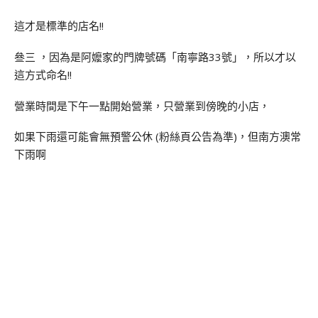
這才是標準的店名!!
叄三 ，因為是阿嬤家的門牌號碼「南寧路33號」，所以才以
這方式命名!!
營業時間是下午一點開始營業，只營業到傍晚的小店，
如果下雨還可能會無預警公休 (粉絲頁公告為準)，但南方澳常
下雨啊