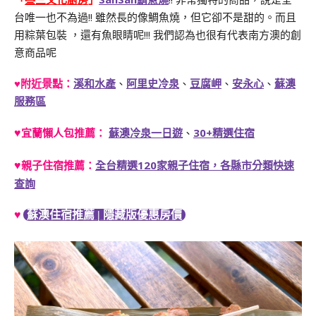
台唯一也不為過!! 雖然長的像鯛魚燒，但它卻不是甜的。而且
用粽葉包裝 ，還有魚眼睛呢!!! 我們認為也很有代表南方澳的創
意商品呢
♥附近景點：
溪和水產
、
阿里史冷泉
、
豆腐岬
、
安永心
、
蘇澳
服務區
♥
宜蘭懶人包推薦：
蘇澳冷泉一日遊
、
30+精選住宿
♥
親子住宿推薦：
全台精選120家親子住宿，各縣市分類快速
查詢
♥
蘇澳住宿推薦 | 隱藏版優惠房價