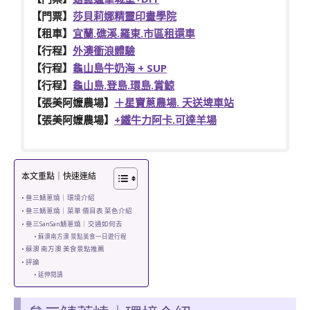
【門票】
莎貝莉娜精靈印畫學院
【租車】
宜蘭.礁溪.羅東.市區租還車
【行程】
外澳衝浪體驗
【行程】
龜山島牛奶海 + SUP
【行程】
龜山島.登島.環島.賞鯨
【張美阿嬤農場】
＋星寶蔥農場. 天送埤車站
【張美阿嬤農場】
+鐵牛力阿卡.可達羊場
本文重點｜快速連結
叄三鯖蔥燒｜環境介紹
叄三鯖蔥燒｜菜單 價目表 菜色介紹
叄三SanSan鯖蔥燒｜交通如何去
蘇澳南方澳 景點美食一日遊行程
蘇澳 南方澳 美食景點推薦
評論
延伸閱讀