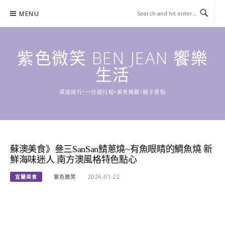
Skip
MENU
to
content
紫色微笑 BEN JEAN 饗樂
生活
深度旅行•一日遊行程•美食推薦•親子景點
蘇澳美食》叄三SanSan鯖蔥燒~有魚眼睛的鯛魚燒 新
鮮海味迷人 南方澳風格特色點心
宜蘭美食
紫色微笑
2026-01-22