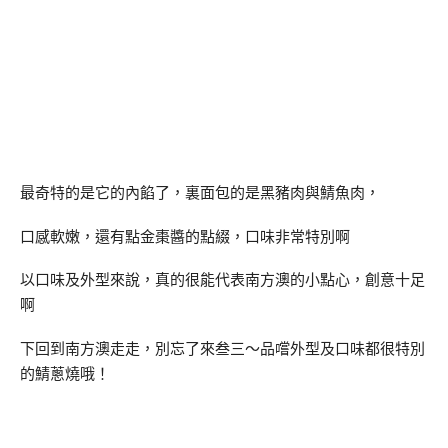
最奇特的是它的內餡了，裏面包的是黑豬肉與鯖魚肉，
口感軟嫩，還有點金棗醬的點綴，口味非常特別啊
以口味及外型來說，真的很能代表南方澳的小點心，創意十足
啊
下回到南方澳走走，別忘了來叁三～品嚐外型及口味都很特別
的鯖蔥燒哦！