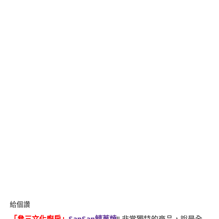
給個讚
「
叄三文化廚房
」
SanSan
鯖蔥燒
!! 非常獨特的商品，說是全