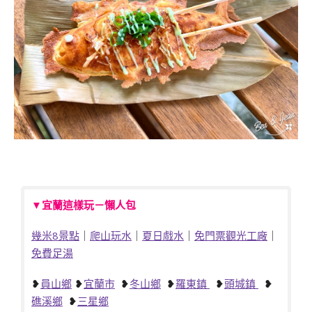
▼宜蘭這樣玩－懶人包
幾米8景點
｜
爬山玩水
｜
夏日戲水
｜
免門票觀光工廠
｜
免費足湯
❥
員山鄉
❥
宜蘭市
❥
冬山鄉
❥
羅東鎮
❥
頭城鎮
❥
礁溪鄉
❥
三星鄉