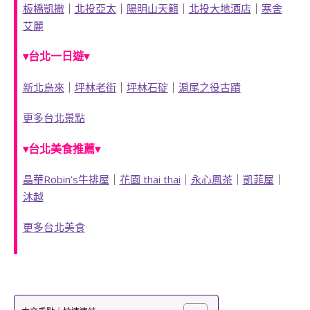
板橋凱撒
｜
北投亞太
｜
陽明山天籟
｜
北投大地酒店
｜
寒舍
艾麗
▾台北一日遊▾
新北烏來
｜
坪林老街
｜
坪林石碇
｜
滬尾之役古蹟
更多台北景點
▾台北美食推薦▾
晶華Robin’s牛排屋
｜
花園 thai thai
｜
永心鳳茶
｜
凱菲屋
｜
沐越
更多台北美食