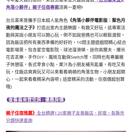
角落小夥伴」親子住宿專案
涼爽一夏吧!!
台北喜來登攜手日本超人氣角色
《角落小夥伴電影版：藍色月
夜的魔法之子》
打造出室內主題樂園，有趣又好玩。這專案活
動與其說小朋友可以開心玩，倒不如說爸媽也可以輕鬆渡假，
因為飯店把所有東西準備的好好的，10間主題遊戲間精心結合
電影場景，包含星空電影院、球池溜滑梯、迷你高爾夫、爆米
花丟丟樂、手作DIY、魔術互動與Switch等，同時也有專屬親
子休憩區，各式零食小點、果汁為小朋友補充能量，有吃又有
玩，住飯店爽爽玩又可以來看看萌萌的角落生物，小朋友超開
心，一起來看看精采內容吧 ( 這麼精采的活動，住宿價超划算
哦)
查看喜來登空房 | 優惠房價
親子住宿推薦》
全台精選120家親子友善飯店、民宿，各縣市
分類快速查詢