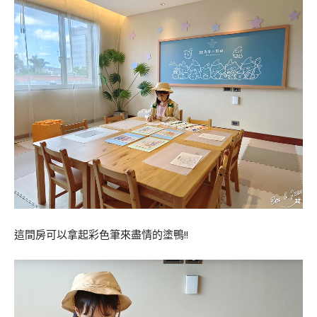
這間房可以拿起彩色筆來盡情的塗鴨!!