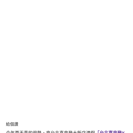
給個讚
今年夏天真的很熱，來台北喜來登大飯店渡假
「台北喜來登X