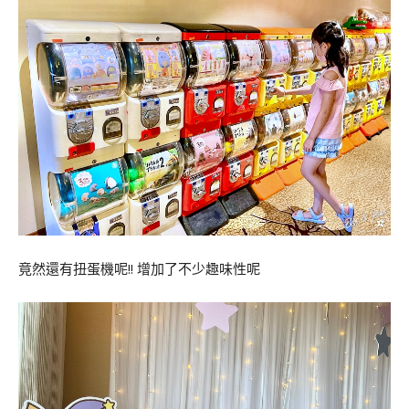
竟然還有扭蛋機呢!! 增加了不少趣味性呢