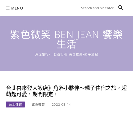
Skip
MENU
to
content
紫色微笑 BEN JEAN 饗樂
生活
深度旅行•一日遊行程•美食推薦•親子景點
台北喜來登大飯店》角落小夥伴～親子住宿之旅，超
萌超可愛，期間限定!!
台北住宿
紫色微笑
2022-08-14