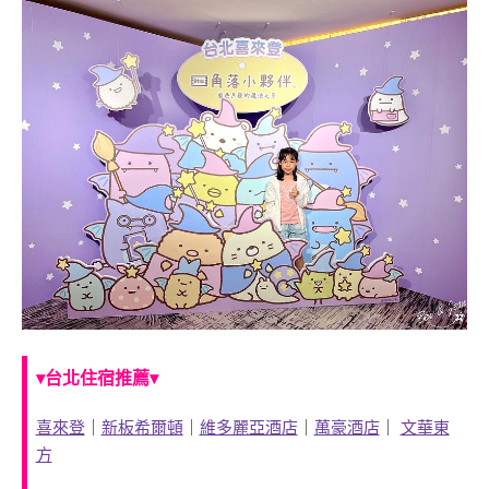
▾台北住宿推薦▾
喜來登
｜
新板希爾頓
｜
維多麗亞酒店
｜
萬豪酒店
｜
文華東
方