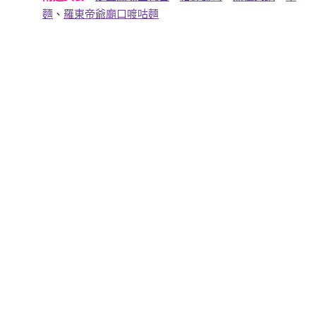
麵
、
羅東帝爺廟口喥咕麵