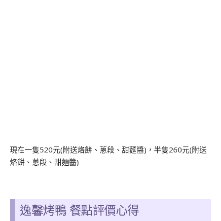
現在一隻520元(附送烙餅、蔥段、甜麵醬)，半隻260元(附送
烙餅、蔥段、甜麵醬)
逸馨烤鴨 餐點評價心得