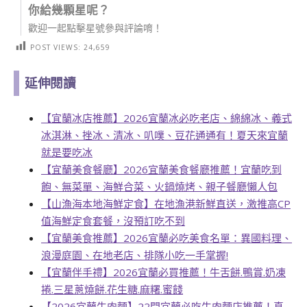
你給幾顆星呢？
歡迎一起點擊星號參與評論唷！
POST VIEWS:
24,659
延伸閱讀
【宜蘭冰店推薦】2026宜蘭冰必吃老店、綿綿冰、義式
冰淇淋、挫冰、清冰、叭噗、豆花通通有！夏天來宜蘭
就是要吃冰
【宜蘭美食餐廳】2026宜蘭美食餐廳推薦！宜蘭吃到
飽、無菜單、海鮮合菜、火鍋燒烤、親子餐廳懶人包
【山漁海本地海鮮定食】在地漁港新鮮直送，激推高CP
值海鮮定食套餐，沒預訂吃不到
【宜蘭美食推薦】2026宜蘭必吃美食名單：異國料理、
浪漫庭園、在地老店、排隊小吃一手掌握!
【宜蘭伴手禮】2026宜蘭必買推薦！牛舌餅.鴨賞.奶凍
捲.三星蔥燒餅.花生糖.麻糬.蜜餞
【2026宜蘭牛肉麵】22間宜蘭必吃牛肉麵店推薦！真