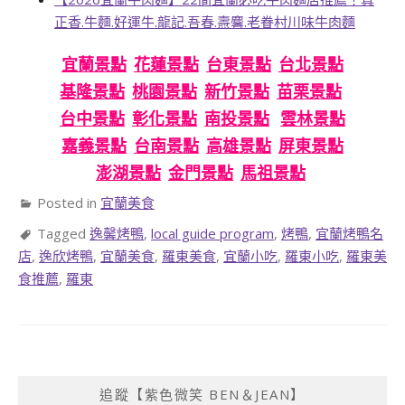
正香.牛麵.好運牛.龍記.吾春.燾麘.老眷村川味牛肉麵
宜蘭景點
花蓮景點
台東景點
台北景點
基隆景點
桃園景點
新竹景點
苗栗景點
台中景點
彰化景點
南投景點
雲林景點
嘉義景點
台南景點
高雄景點
屏東景點
澎湖景點
金門景點
馬祖景點
Posted in
宜蘭美食
Tagged
逸馨烤鴨
,
local guide program
,
烤鴨
,
宜蘭烤鴨名
店
,
逸欣烤鴨
,
宜蘭美食
,
羅東美食
,
宜蘭小吃
,
羅東小吃
,
羅東美
食推薦
,
羅東
追蹤【紫色微笑 BEN＆JEAN】