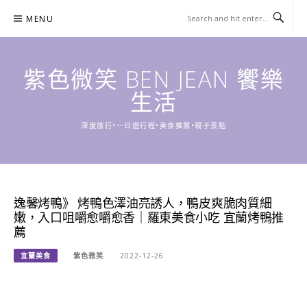
Skip
MENU
to
content
紫色微笑 BEN JEAN 饗樂
生活
深度旅行•一日遊行程•美食推薦•親子景點
逸馨烤鴨》 烤鴨色澤油亮誘人，鴨皮爽脆肉質細
嫩，入口咀嚼愈嚼愈香｜羅東美食小吃 宜蘭烤鴨推
薦
宜蘭美食
紫色微笑
2022-12-26