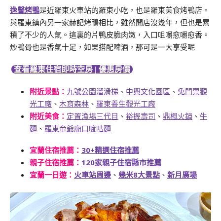
逸馨烤鴨
是近羅東火車站的羅東小吃，也是羅東美食烤鴨店。
與羅東鎮內另一家赫記烤鴨相比，雖然開店沒幾年，但也是累
積了不少的人氣。這裏的片鴨皮脆肉嫩，入口咀嚼愈嚼愈香。
炒鴨骨也是香氣十足，如果搭配啤酒，那可是一大享受呢
查看羅東住宿即時空房 | 優惠房價
附近景點：
九號公園溜滑梯
、
中興文化園區
、
免門票觀
光工廠
、
木育森林
、
羅東養生觀光工廠
附近美食：
定置漁場三代目
、
裕握壽司
、
鼎楓火鍋
、
牛
麵
、
羅東帝爺廟口喥咕麵
宜蘭住宿推薦：
30+精選住宿推薦
親子住宿推薦：
120家親子住宿縣市推薦
宜蘭一日遊
：
火車站周邊
、
幾米8大景點
、
新月廣場