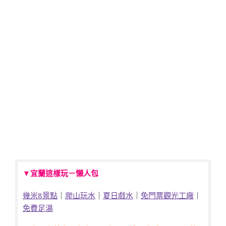
▼宜蘭這樣玩－懶人包
幾米8景點
｜
爬山玩水
｜
夏日戲水
｜
免門票觀光工廠
｜
免費足湯