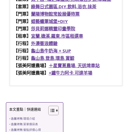
【套票】
綠舞日式園區.DIY.飲料.浴衣.抹茶
【門票】
蘭陽博物館常設展優待票
【門票】
蜡藝蠟筆城堡+DIY
【門票】
莎貝莉娜精靈印畫學院
【租車】
宜蘭.礁溪.羅東.市區租還車
【行程】
外澳衝浪體驗
【行程】
龜山島牛奶海 + SUP
【行程】
龜山島.登島.環島.賞鯨
【張美阿嬤農場】
＋星寶蔥農場. 天送埤車站
【張美阿嬤農場】
+鐵牛力阿卡.可達羊場
本文重點｜快速連結
逸馨烤鴨 環境介紹
逸馨烤鴨 菜單價目表
逸馨烤鴨 餐點評價心得