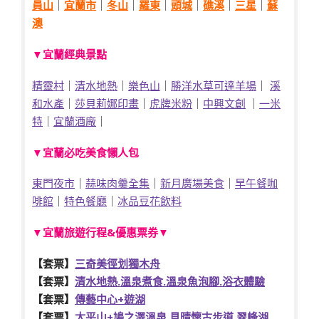
員山
｜
宜蘭市
｜
冬山
｜
羅東
｜
頭城
｜
礁溪
｜
三星
｜
蘇
澳
▼宜蘭經典景點
精靈村
｜
清水地熱
｜
樂色山
｜
勝洋水草可達羊場
｜
溪
和水產
｜
莎貝莉娜印畫
｜
虎牌米粉
｜
中興文創
｜
一米
特
｜
宜蘭酒廠
｜
▼宜蘭必吃美食懶人包
東門夜市
｜
蒜味肉羹全集
｜
新月廣場美食
｜
早午餐咖
啡館
｜
特色餐廳
｜
冰品豆花飲料
▼宜蘭旅遊行程&優惠票券▼
【套票】
三奇美徑划獨木舟
【套票】
清水地熱.溫泉煮食.溫泉魚泡腳.浴衣體驗
【套票】
傳藝中心+遊湖
【套票】
太平山+鳩之澤溫泉.見晴懷古步道.翠峰湖