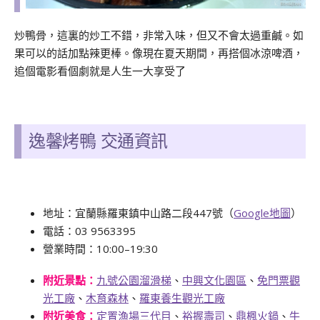
炒鴨骨，這裏的炒工不錯，非常入味，但又不會太過重鹹。如
果可以的話加點辣更棒。像現在夏天期間，再搭個冰涼啤酒，
追個電影看個劇就是人生一大享受了
逸馨烤鴨 交通資訊
地址：宜蘭縣羅東鎮中山路二段447號（
Google地圖
）
電話：03 9563395
營業時間：10:00–19:30
附近景點：
九號公園溜滑梯
、
中興文化園區
、
免門票觀
光工廠
、
木育森林
、
羅東養生觀光工廠
附近美食：
定置漁場三代目
、
裕握壽司
、
鼎楓火鍋
、
牛