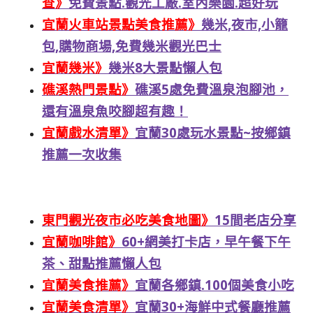
查》
免費景點.觀光工廠.室內樂園.超好玩
宜蘭火車站景點美食推薦》
幾米,夜市,小籠
包,購物商場,免費幾米觀光巴士
宜蘭幾米》
幾米8大景點懶人包
礁溪熱門景點》
礁溪5處免費溫泉泡腳池，
還有溫泉魚咬腳超有趣！
宜蘭戲水清單》
宜蘭30處玩水景點~按鄉鎮
推薦一次收集
東門觀光夜市必吃美食地圖》
15間老店分享
宜蘭咖啡館》
60+網美打卡店，早午餐下午
茶、甜點推薦懶人包
宜蘭美食推薦》
宜蘭各鄉鎮.100個美食小吃
宜蘭美食清單》
宜蘭30+海鮮中式餐廳推薦